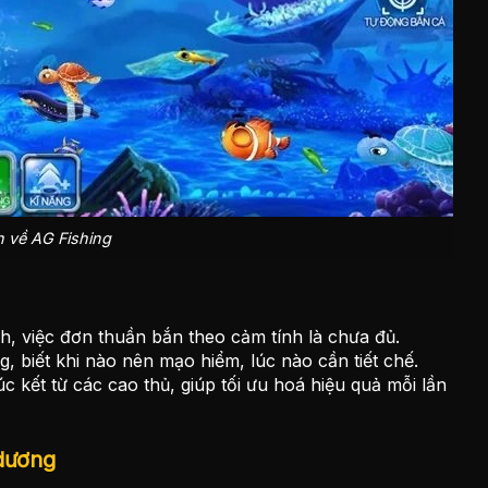
 về AG Fishing
, việc đơn thuần bắn theo cảm tính là chưa đủ.
, biết khi nào nên mạo hiểm, lúc nào cần tiết chế.
 kết từ các cao thủ, giúp tối ưu hoá hiệu quả mỗi lần
 dương