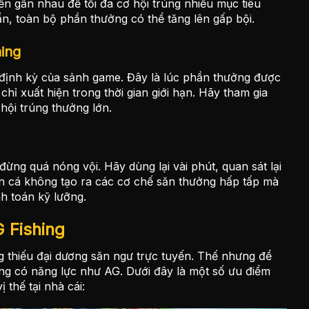
n gần nhau để tối đa cơ hội trúng nhiều mục tiêu
n, toàn bộ phần thưởng có thể tăng lên gấp bội.
hing
 định kỳ của sảnh game. Đây là lúc phần thưởng được
ỉ xuất hiện trong thời gian giới hạn. Hãy tham gia
hội trúng thưởng lớn.
ng quá nóng vội. Hãy dùng lại vài phút, quan sát lại
ắn cá không tạo ra các cơ chế săn thưởng hấp tấp mà
nh toán kỹ lưỡng.
G Fishing
ng thiếu đại dương săn ngư trực tuyến. Thế nhưng để
ũng có năng lực như AG. Dưới đây là một số ưu điểm
 thế tại nhà cái: