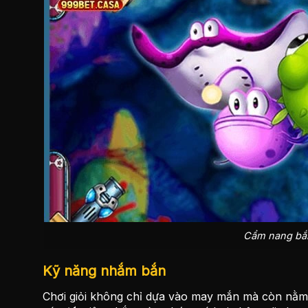
Cẩm nang bắn
Kỹ năng nhắm bắn
Chơi giỏi không chỉ dựa vào may mắn mà còn nằm