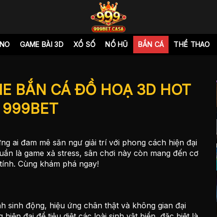
INO
GAME BÀI 3D
XỔ SỐ
NỔ HŨ
BẮN CÁ
THỂ THAO
ME BẮN CÁ ĐỒ HOẠ 3D HOT
 999BET
ng ai đam mê săn ngư giải trí với phong cách hiện đại
ần là game xả stress, sân chơi này còn mang đến cơ
 tính. Cùng khám phá ngay!
 sinh động, hiệu ứng chân thật và không gian đại
ện đại để tiêu diệt các loài sinh vật biển, đặc biệt là