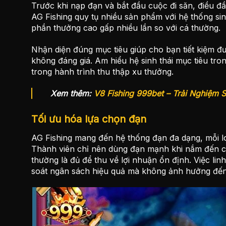
Trước khi nạp đạn và bắt đầu cuộc đi săn, điều đầu
AG Fishing quy tụ nhiều sản phẩm với hệ thống si
phần thưởng cao gấp nhiều lần so với cá thường.
Nhận diện đúng mục tiêu giúp cho bạn tiết kiệm đ
không đáng giá. Am hiểu hệ sinh thái mục tiêu tron
trong hành trình thu thập xu thưởng.
Xem thêm:
V8 Fishing 999bet – Trải Nghiệm
Tối ưu hóa lựa chọn đạn
AG Fishing mang đến hệ thống đạn đa dạng, mỗi l
Thành viên chỉ nên dùng đạn mạnh khi nắm đến c
thường là đủ để thu về lợi nhuận ổn định. Việc lin
soát ngân sách hiệu quả mà không ảnh hưởng đến