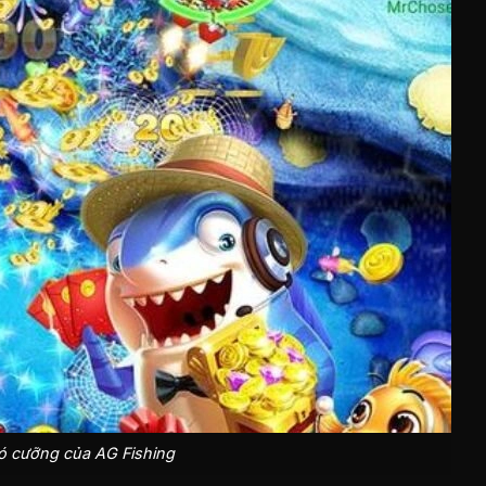
hó cưỡng của AG Fishing