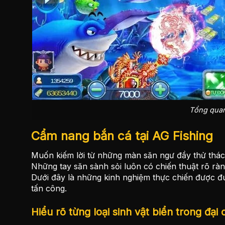
Tổng quan
Cẩm nang bắn cá tại AG Fishing
Muốn kiếm lời từ những màn săn ngư đầy thử thách
Những tay săn sành sỏi luôn có chiến thuật rõ ràng
Dưới đây là những kinh nghiệm thực chiến được đúc
tấn công.
Hiểu rõ từng loại sinh vật biển trong đại