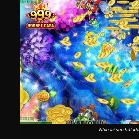
Nhìn lại sức hút k