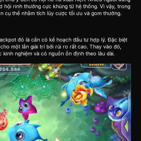
 hội rinh thưởng cực khủng từ hệ thống. Vì vậy, trong
ắn cụ thể nhằm tích lũy cược tối ưu và gom thưởng.
ackpot đó là cần có kế hoạch đầu tư hợp lý. Đặc biệt
ho một lần giải trí bởi rủi ro rất cao. Thay vào đó,
c kinh nghiệm và có nguồn ổn định theo lâu dài.