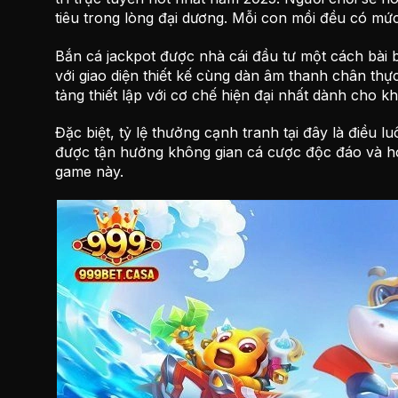
tiêu trong lòng đại dương. Mỗi con mồi đều có mứ
Bắn cá jackpot được nhà cái đầu tư một cách bài b
với giao diện thiết kế cùng dàn âm thanh chân thự
tảng thiết lập với cơ chế hiện đại nhất dành cho k
Đặc biệt, tỷ lệ thưởng cạnh tranh tại đây là điều 
được tận hưởng không gian cá cược độc đáo và ho
game này.