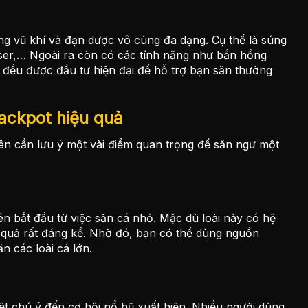
ng vũ khí và đạn dược vô cùng đa dạng. Cụ thể là súng
ser,… Ngoài ra còn có các tính năng như bắn hồng
 đều được đầu tư hiện đại để hỗ trợ bạn săn thưởng
jackpot hiệu quả
ên cần lưu ý một vài điểm quan trọng để săn ngư một
ên bắt đầu từ việc săn cá nhỏ. Mặc dù loài này có hệ
t quả rất đáng kể. Nhờ đó, bạn có thể dùng nguồn
n các loài cá lớn.
ệt chú ý đến cơ hội nổ hũ xuất hiện. Nhiều người dùng