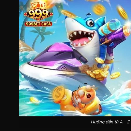
Hướng dẫn từ A – Z 