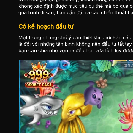
không xác định được mục tiêu cụ thể mà bỏ qua cơ
quá trình đi săn, bạn cần đặt ra các chiến thuật b
Có kế hoạch đầu tư
Một trong những chú ý cần thiết khi chơi Bắn cá J
là đối với những tân binh không nên đầu tư tất tay c
bạn cần chia nhỏ vốn ra để chơi, vừa tích lũy đượ