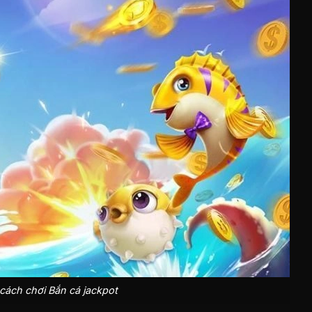
cách chơi Bắn cá jackpot