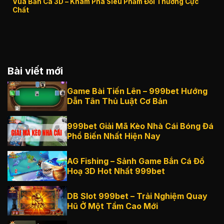
Vua Bắn Cá 3D – Khám Phá Siêu Phẩm Đổi Thưởng Cực
Chất
Bài viết mới
Game Bài Tiến Lên – 999bet Hướng
Dẫn Tân Thủ Luật Cơ Bản
999bet Giải Mã Kèo Nhà Cái Bóng Đá
Phổ Biến Nhất Hiện Nay
AG Fishing – Sảnh Game Bắn Cá Đồ
Hoạ 3D Hot Nhất 999bet
DB Slot 999bet – Trải Nghiệm Quay
Hũ Ở Một Tầm Cao Mới