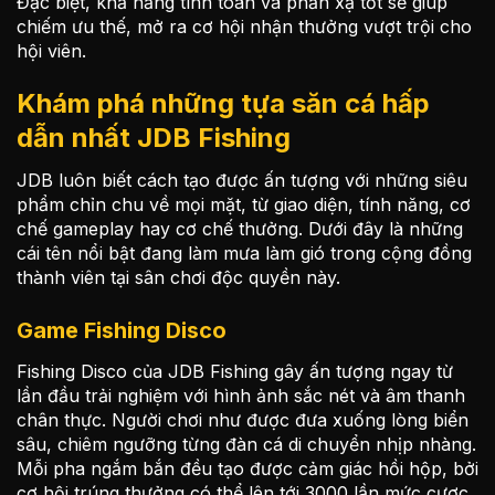
Đặc biệt, khả năng tính toán và phản xạ tốt sẽ giúp
chiếm ưu thế, mở ra cơ hội nhận thưởng vượt trội cho
hội viên.
Khám phá những tựa săn cá hấp
dẫn nhất JDB Fishing
JDB luôn biết cách tạo được ấn tượng với những siêu
phẩm chỉn chu về mọi mặt, từ giao diện, tính năng, cơ
chế gameplay hay cơ chế thưởng. Dưới đây là những
cái tên nổi bật đang làm mưa làm gió trong cộng đồng
thành viên tại sân chơi độc quyền này.
Game Fishing Disco
Fishing Disco của JDB Fishing gây ấn tượng ngay từ
lần đầu trải nghiệm với hình ảnh sắc nét và âm thanh
chân thực. Người chơi như được đưa xuống lòng biển
sâu, chiêm ngưỡng từng đàn cá di chuyển nhịp nhàng.
Mỗi pha ngắm bắn đều tạo được cảm giác hồi hộp, bởi
cơ hội trúng thưởng có thể lên tới 3000 lần mức cược