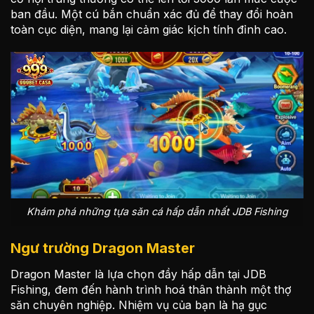
ban đầu. Một cú bắn chuẩn xác đủ để thay đổi hoàn
toàn cục diện, mang lại cảm giác kịch tính đỉnh cao.
Khám phá những tựa săn cá hấp dẫn nhất JDB Fishing
Ngư trường Dragon Master
Dragon Master là lựa chọn đầy hấp dẫn tại JDB
Fishing, đem đến hành trình hoá thân thành một thợ
săn chuyên nghiệp. Nhiệm vụ của bạn là hạ gục