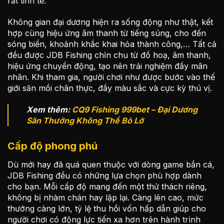
rất tinh tế.
Không gian đại dương hiện ra sống động như thật, kết
hợp cùng hiệu ứng âm thanh từ tiếng súng, cho đến
sóng biển, khoảnh khắc khai hỏa thành công,… Tất cả
đều được JDB Fishing chỉn chu từ đồ hoạ, âm thanh,
hiệu ứng chuyển động, tạo nên trải nghiệm đầy mãn
nhãn. Khi tham gia, người chơi như được bước vào thế
giới săn mồi chân thực, đầy màu sắc và cực kỳ thú vị.
Xem thêm:
CQ9 Fishing 999bet – Đại Dương
Săn Thưởng Không Thể Bỏ Lỡ
Cấp độ phong phú
Dù mới hay đã quá quen thuộc với dòng game bắn cá,
JDB Fishing đều có những lựa chọn phù hợp dành
cho bạn. Mỗi cấp độ mang đến một thử thách riêng,
không bị nhàm chán hay lặp lại. Càng lên cao, mức
thưởng càng lớn, tỷ lệ thu hồi vốn hấp dẫn giúp cho
người chơi có động lực tiến xa hơn trên hành trình