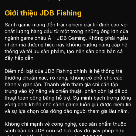
Giới thiệu JDB Fishing
Sảnh game mang đến trải nghiệm giải trí đỉnh cao với
chất lượng hàng đầu từ một trong những ông lớn của
ngành game châu Á – JDB Gaming. Không phải ngẫu
nhiên mà thương hiệu này không ngừng nâng cấp hệ
thống và tối ưu sản phẩm, tạo nên sân chơi bắn cá
đầy hấp dẫn.
Điểm nổi bật của JDB Fishing chính là hệ thống trả
thưởng chuẩn xác, rõ ràng, không có chỗ cho các
hành vi gian lận. Thành viên tham gia chỉ cần tập
trung vào kỹ năng và chiến thuật, phần còn lại đã có
thuật toán công bằng hỗ trợ. Sự minh bạch trong từng
vòng chơi khiến cho sảnh game luôn giữ được niềm tin
và sự lựa chọn của đông đảo người tham gia lâu năm.
Không chỉ mạnh về công nghệ, các sản phẩm thuộc
sảnh bắn cá JDB còn sở hữu đầy đủ giấy phép hợp