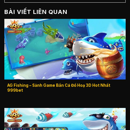
BÀI VIẾT LIÊN QUAN
AG Fishing – Sảnh Game Bắn Cá Đồ Hoạ 3D Hot Nhất
999bet