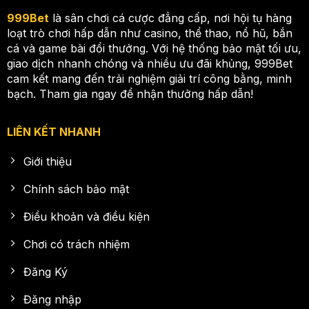
999Bet
là sân chơi cá cược đẳng cấp, nơi hội tụ hàng
loạt trò chơi hấp dẫn như casino, thể thao, nổ hũ, bắn
cá và game bài đổi thưởng. Với hệ thống bảo mật tối ưu,
giao dịch nhanh chóng và nhiều ưu đãi khủng, 999Bet
cam kết mang đến trải nghiệm giải trí công bằng, minh
bạch. Tham gia ngay để nhận thưởng hấp dẫn!
LIÊN KẾT NHANH
Giới thiệu
Chính sách bảo mật
Điều khoản và điều kiện
Chơi có trách nhiệm
Đăng Ký
Đăng nhập