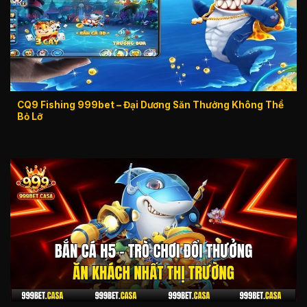
CQ9 Fishing 999bet – Đại Dương Săn Thưởng Không Thể
Bỏ Lỡ