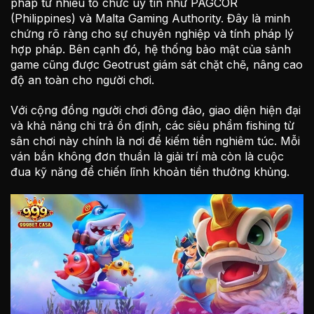
pháp từ nhiều tổ chức uy tín như PAGCOR
(Philippines) và Malta Gaming Authority. Đây là minh
chứng rõ ràng cho sự chuyên nghiệp và tính pháp lý
hợp pháp. Bên cạnh đó, hệ thống bảo mật của sảnh
game cũng được Geotrust giám sát chặt chẽ, nâng cao
độ an toàn cho người chơi.
Với cộng đồng người chơi đông đảo, giao diện hiện đại
và khả năng chi trả ổn định, các siêu phẩm fishing từ
sân chơi này chính là nơi để kiếm tiền nghiêm túc. Mỗi
ván bắn không đơn thuần là giải trí mà còn là cuộc
đua kỹ năng để chiến lĩnh khoản tiền thưởng khủng.