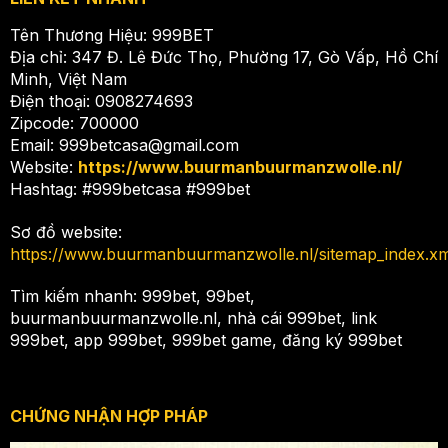
Tên Thương Hiệu: 999BET
Địa chỉ: 347 Đ. Lê Đức Thọ, Phường 17, Gò Vấp, Hồ Chí
Minh, Việt Nam
Điện thoại: 0908274693
Zipcode: 700000
Email:
999betcasa@gmail.com
Website:
https://www.buurmanbuurmanzwolle.nl/
Hashtag: #999betcasa #999bet
Sơ đồ website:
https://www.buurmanbuurmanzwolle.nl/sitemap_index.xm
Tìm kiếm nhanh: 999bet, 99bet,
buurmanbuurmanzwolle.nl, nhà cái 999bet, link
999bet, app 999bet, 999bet game, đăng ký 999bet
CHỨNG NHẬN HỢP PHÁP