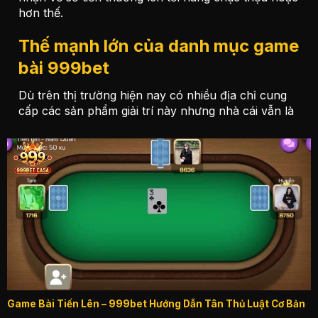
hơn thế.
Thế mạnh lớn của danh mục game
bài 999bet
Dù trên thị trường hiện nay có nhiều địa chỉ cung
cấp các sản phẩm giải trí này nhưng nhà cái vẫn là
cái tên được nhắc đến thường xuyên. Dưới đây là
một vài ưu điểm lớn nhất đã giúp sân chơi này ngày
càng nổi tiếng hơn hiện nay.
Game Bài Tiến Lên – 999bet Hướng Dẫn Tân Thủ Luật Cơ Bản