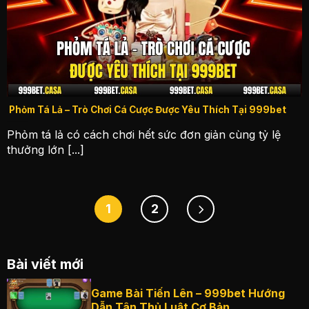
Phỏm Tá Lả – Trò Chơi Cá Cược Được Yêu Thích Tại 999bet
Phỏm tá lả có cách chơi hết sức đơn giản cùng tỷ lệ
thưởng lớn [...]
1
2
Bài viết mới
Game Bài Tiến Lên – 999bet Hướng
Dẫn Tân Thủ Luật Cơ Bản