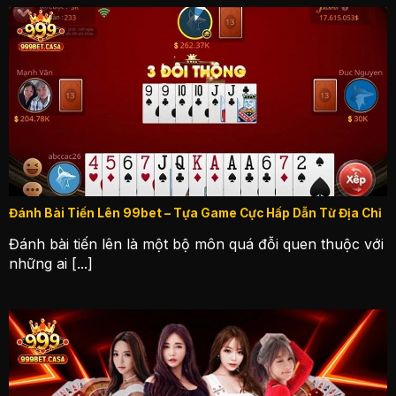
Trò chơi này cực kỳ đơn giản, dễ hiểu nên dù bạn
có là người chơi mới vẫn dễ dàng tiến hành đặt
cược. Game bài 999bet mang đến cho hội viên một
giao diện tiến lên cực kỳ chất lượng, sắc nét cùng tỷ
lệ thưởng vô cùng hấp dẫn.
Mỗi thành viên đều được chia 9 quân tú ngẫu nhiên
và bạn cần sắp xếp chúng thành những bộ mạnh
nhất. Đến cuối cùng, người nào đánh hết các lá bài
trên tay đầu tiên, không để thối quân 2 sẽ được
tính là giành chiến thắng lớn.
Đánh Bài Tiến Lên 99bet – Tựa Game Cực Hấp Dẫn Từ Địa Chỉ
Đánh bài tiến lên là một bộ môn quá đỗi quen thuộc với
Sâm lốc
những ai [...]
Game bài 999bet mang đến cho người chơi một
siêu phẩm cá cược cực kỳ hấp dẫn, với cách chơi
hết sức đơn giản. Mỗi bàn cược thường có từ 2 đến
6 người tham gia cùng một dealer làm nhiệm vụ
chia bài và hỗ trợ thành viên cá cược.
Mỗi người sẽ được chia 9 quân tú ngẫu nhiên và