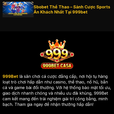
Sbobet Thể Thao – Sảnh Cược Sports
Ăn Khách Nhất Tại 999bet
999Bet
là sân chơi cá cược đẳng cấp, nơi hội tụ hàng
loạt trò chơi hấp dẫn như casino, thể thao, nổ hũ, bắn
cá và game bài đổi thưởng. Với hệ thống bảo mật tối ưu,
giao dịch nhanh chóng và nhiều ưu đãi khủng, 999Bet
cam kết mang đến trải nghiệm giải trí công bằng, minh
bạch. Tham gia ngay để nhận thưởng hấp dẫn!