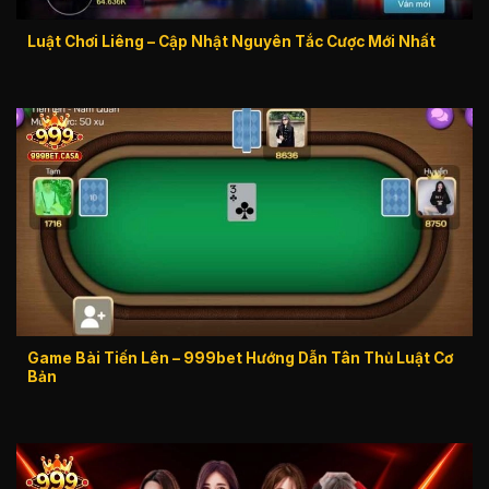
Luật Chơi Liêng – Cập Nhật Nguyên Tắc Cược Mới Nhất
Game Bài Tiến Lên – 999bet Hướng Dẫn Tân Thủ Luật Cơ
Bản