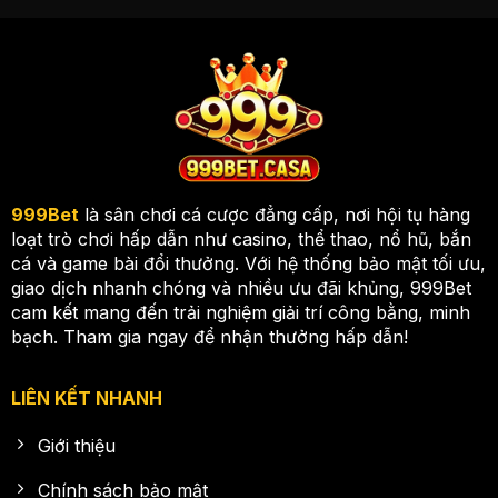
999Bet
là sân chơi cá cược đẳng cấp, nơi hội tụ hàng
loạt trò chơi hấp dẫn như casino, thể thao, nổ hũ, bắn
cá và game bài đổi thưởng. Với hệ thống bảo mật tối ưu,
giao dịch nhanh chóng và nhiều ưu đãi khủng, 999Bet
cam kết mang đến trải nghiệm giải trí công bằng, minh
bạch. Tham gia ngay để nhận thưởng hấp dẫn!
LIÊN KẾT NHANH
Giới thiệu
Chính sách bảo mật