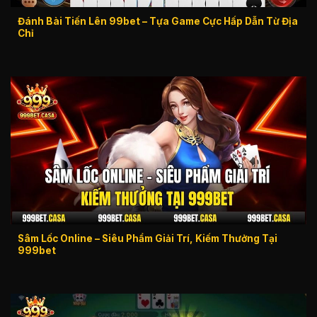
Đánh Bài Tiến Lên 99bet – Tựa Game Cực Hấp Dẫn Từ Địa
Chỉ
Sâm Lốc Online – Siêu Phẩm Giải Trí, Kiếm Thưởng Tại
999bet