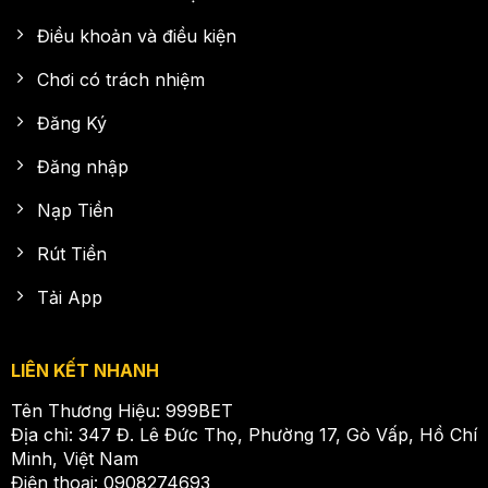
Điều khoản và điều kiện
Chơi có trách nhiệm
Đăng Ký
Đăng nhập
Nạp Tiền
Rút Tiền
Tải App
LIÊN KẾT NHANH
Tên Thương Hiệu: 999BET
Địa chỉ: 347 Đ. Lê Đức Thọ, Phường 17, Gò Vấp, Hồ Chí
Minh, Việt Nam
Điện thoại: 0908274693