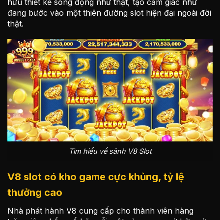
hữu thiết kế sống động như thật, tạo cảm giác như
đang bước vào một thiên đường slot hiện đại ngoài đời
thật.
Tìm hiểu về sảnh V8 Slot
V8 slot có kho game cực khủng, tỷ lệ
thưởng cao
Nhà phát hành V8 cung cấp cho thành viên hàng