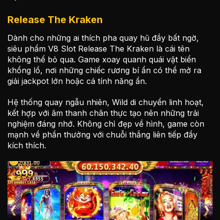
Release The Kraken
Dành cho những ai thích pha quay hũ đầy bất ngờ,
siêu phẩm V8 Slot Release The Kraken là cái tên
không thể bỏ qua. Game xoay quanh quái vật biển
khổng lồ, nơi những chiếc rương bí ẩn có thể mở ra
giải jackpot lớn hoặc cá tính năng ẩn.
Hệ thống quay ngẫu nhiên, Wild di chuyển linh hoạt,
kết hợp với âm thanh chân thực tạo nên những trải
nghiệm đáng nhớ. Không chỉ đẹp về hình, game còn
mạnh về phần thưởng với chuỗi thắng liên tiếp đầy
kích thích.