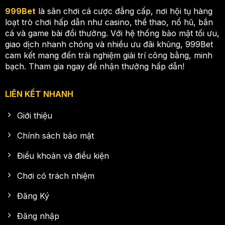
999Bet
là sân chơi cá cược đẳng cấp, nơi hội tụ hàng
loạt trò chơi hấp dẫn như casino, thể thao, nổ hũ, bắn
cá và game bài đổi thưởng. Với hệ thống bảo mật tối ưu,
giao dịch nhanh chóng và nhiều ưu đãi khủng, 999Bet
cam kết mang đến trải nghiệm giải trí công bằng, minh
bạch. Tham gia ngay để nhận thưởng hấp dẫn!
LIÊN KẾT NHANH
Giới thiệu
Chính sách bảo mật
Điều khoản và điều kiện
Chơi có trách nhiệm
Đăng Ký
Đăng nhập