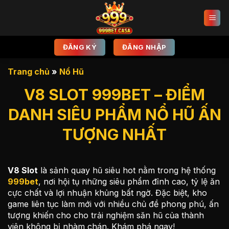
Bỏ
qua
nội
dung
ĐĂNG KÝ
ĐĂNG NHẬP
Trang chủ
»
Nổ Hũ
V8 SLOT 999BET – ĐIỂM
DANH SIÊU PHẨM NỔ HŨ ẤN
TƯỢNG NHẤT
V8 Slot
là sảnh quay hũ siêu hot nằm trong hệ thống
999bet
, nơi hội tụ những siêu phẩm đỉnh cao, tỷ lệ ăn
cực chất và lợi nhuận khủng bất ngờ. Đặc biệt, kho
game liên tục làm mới với nhiều chủ đề phong phú, ấn
tượng khiến cho cho trải nghiệm săn hũ của thành
viên không bị nhàm chán. Khám phá ngay!