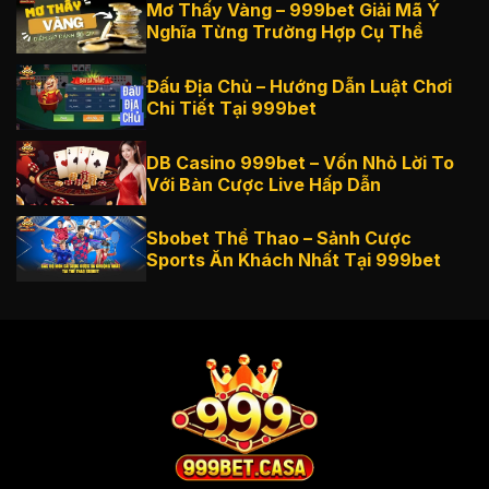
Mơ Thấy Vàng – 999bet Giải Mã Ý
Nghĩa Từng Trường Hợp Cụ Thể
Đấu Địa Chủ – Hướng Dẫn Luật Chơi
Chi Tiết Tại 999bet
DB Casino 999bet – Vốn Nhỏ Lời To
Với Bàn Cược Live Hấp Dẫn
Sbobet Thể Thao – Sảnh Cược
Sports Ăn Khách Nhất Tại 999bet