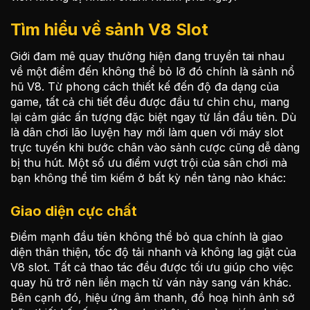
Tìm hiểu về sảnh V8 Slot
Giới đam mê quay thưởng hiện đang truyền tai nhau
về một điểm đến không thể bỏ lỡ đó chính là sảnh nổ
hũ V8. Từ phong cách thiết kế đến độ đa dạng của
game, tất cả chi tiết đều được đầu tư chỉn chu, mang
lại cảm giác ấn tượng đặc biệt ngay từ lần đầu tiên. Dù
là dân chơi lão luyện hay mới làm quen với máy slot
trực tuyến khi bước chân vào sảnh cược cũng dễ dàng
bị thu hút. Một số ưu điểm vượt trội của sân chơi mà
bạn không thể tìm kiếm ở bất kỳ nền tảng nào khác:
Giao diện cực chất
Điểm mạnh đầu tiên không thể bỏ qua chính là giao
diện thân thiện, tốc độ tải nhanh và không lag giật của
V8 slot. Tất cả thao tác đều được tối ưu giúp cho việc
quay hũ trở nên liền mạch từ ván này sang ván khác.
Bên cạnh đó, hiệu ứng âm thanh, đồ hoạ hình ảnh sở