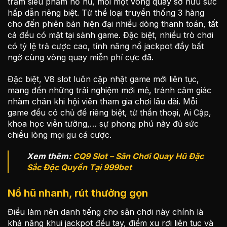
trăm siêu phẩm nổ hũ, mỗi một vòng quay sở hữu sức
hấp dẫn riêng biệt. Từ thể loại truyền thống 3 hàng
cho đến phiên bản hiện đại nhiều dòng thanh toán, tất
cả đều có mặt tại sảnh game. Đặc biệt, nhiều trò chơi
có tỷ lệ trả cược cao, tính năng nổ jackpot đầy bất
ngờ cùng vòng quay miễn phí cực đã.
Đặc biệt, V8 slot luôn cập nhật game mới liên tục,
mang đến những trải nghiệm mới mẻ, tránh cảm giác
nhàm chán khi hội viên tham gia chơi lâu dài. Mỗi
game đều có chủ đề riêng biệt, từ thần thoại, Ai Cập,
khoa học viễn tưởng,… sự phong phú này đủ sức
chiều lòng mọi gu cá cược.
Xem thêm:
CQ9 Slot – Sân Chơi Quay Hũ Đặc
Sắc Độc Quyền Tại 999bet
Nổ hũ nhanh, rút thưởng gọn
Điều làm nên danh tiếng cho sân chơi này chính là
khả năng khui jackpot đều tay, điểm xu rơi liên tục và