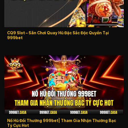
CQ9 Slot – Sân Chơi Quay Hũ Đặc Sắc Độc Quyền Tại
999bet
Nổ Hũ Đổi Thưởng 999bet| Tham Gia Nhận Thưởng Bạc
Tỷ Cực Hot