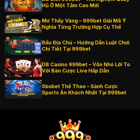
Hũ Ở Một Tầm Cao Mới
Mơ Thấy Vàng – 999bet Giải Mã Ý
Nghĩa Từng Trường Hợp Cụ Thể
Đấu Địa Chủ – Hướng Dẫn Luật Chơi
Chi Tiết Tại 999bet
DB Casino 999bet – Vốn Nhỏ Lời To
Với Bàn Cược Live Hấp Dẫn
Sbobet Thể Thao – Sảnh Cược
Sports Ăn Khách Nhất Tại 999bet