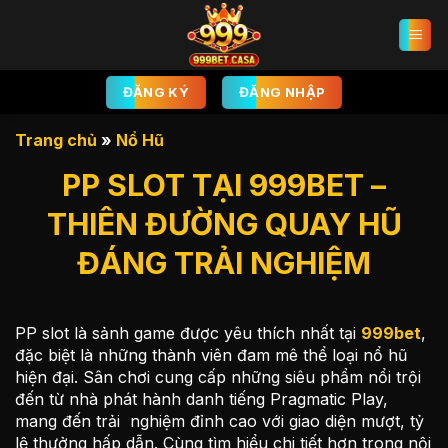
Bỏ
qua
nội
dung
ĐĂNG KÝ
ĐĂNG NHẬP
Trang chủ
»
Nổ Hũ
PP SLOT TẠI 999BET –
THIÊN ĐƯỜNG QUAY HŨ
ĐÁNG TRẢI NGHIỆM
PP slot là sảnh game được yêu thích nhất tại
999bet
,
đặc biệt là những thành viên đam mê thể loại nổ hũ
hiện đại. Sân chơi cung cấp những siêu phẩm nổi trội
đến từ nhà phát hành danh tiếng Pragmatic Play,
mang đến trải nghiệm đỉnh cao với giao diện mượt, tỷ
lệ thưởng hấp dẫn. Cùng tìm hiểu chi tiết hơn trong nội