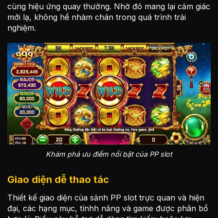
cùng hiệu ứng quay thưởng. Nhờ đó mang lại cảm giác
mới lạ, không hề nhàm chán trong quá trình trải
nghiệm.
Khám phá ưu điểm nổi bật của PP slot
Giao diện dễ thao tác
Thiết kế giao diện của sảnh PP slot trực quan và hiện
đại, các hạng mục, tínhh năng và game được phân bổ