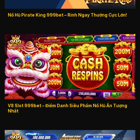
Nổ Hũ Pirate King 999bet – Rinh Ngay Thưởng Cực Lớn!
V8 Slot 999bet – Điểm Danh Siêu Phẩm Nổ Hũ Ấn Tượng
Nhất