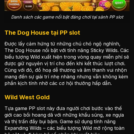
Danh sách các game nổi bật đáng chơi tại sảnh PP slot
The Dog House tại PP slot
Được lấy cảm hứng từ những chú chó ngộ nghĩnh,
The Dog House nổi bật với tính năng Sticky Wilds. Các
biểu tượng Wild xuất hiện trong vòng quay miễn phí sẽ
được giữ nguyên vị trí cho đến khi kết thúc lượt chơi.
Cùng với đó, đồ hoạ dễ thương và âm thanh vui nhộn
mang đến sự giải trí nhẹ nhàng nhưng vẫn không kém
phần kịch tính nhờ các cơ hội thưởng hấp dẫn.
Wild West Gold
Tựa game PP slot này đưa người chơi bước vào thế
giới cao bồi hoang dã với những khẩu súng, xe ngựa
và thị trấn đầy bụi bặm. Game sử dụng tính năng
Expanding Wilds – các biểu tượng Wild mở rộng toàn