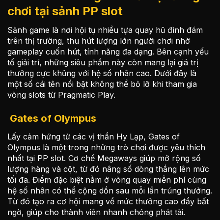
chơi tại sảnh PP slot
Sảnh game là nơi hội tụ nhiều tựa quay hũ đình đám
trên thị trường, thu hút lượng lớn người chơi nhờ
gameplay cuốn hút, tính năng đa dạng. Bên cạnh yếu
tố giải trí, những siêu phẩm này còn mang lại giá trị
thưởng cực khủng với hệ số nhân cao. Dưới đây là
một số cái tên nổi bật không thể bỏ lỡ khi tham gia
vòng slots từ Pragmatic Play.
Gates of Olympus
Lấy cảm hứng từ các vị thần Hy Lạp, Gates of
Olympus là một trong những trò chơi được yêu thích
nhất tại PP slot. Cơ chế Megaways giúp mở rộng số
lượng hàng và cột, từ đó nâng số dòng thắng lên mức
tối đa. Điểm đặc biệt nằm ở vòng quay miễn phí cùng
hệ số nhân có thể cộng dồn sau mỗi lần trúng thưởng.
Từ đó tạo ra cơ hội mang về mức thưởng cao đầy bất
ngờ, giúp cho thành viên nhanh chóng phát tài.