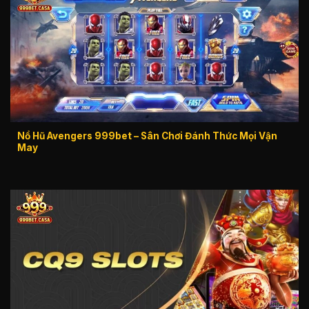
Nổ Hũ Avengers 999bet – Sân Chơi Đánh Thức Mọi Vận
May