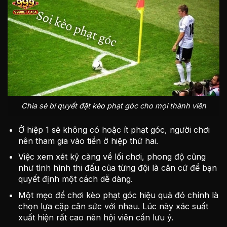
Chia sẻ bí quyết đặt kèo phạt góc cho mọi thành viên
Ở hiệp 1 sẽ không có hoặc ít phạt góc, người chơi
nên tham gia vào tiền ở hiệp thứ hai.
Việc xem xét kỹ càng về lối chơi, phong độ cũng
như tình hình thi đấu của từng đội là căn cứ để bạn
quyết định một cách dễ dàng.
Một mẹo để chơi kèo phạt góc hiệu quả đó chính là
chọn lựa cặp cân sức với nhau. Lúc này xác suất
xuất hiện rất cao nên hội viên cần lưu ý.