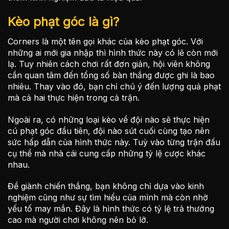
Kèo phạt góc là gì?
Corners là một tên gọi khác của kèo phạt góc. Với
những ai mới gia nhập thì hình thức này có lẽ còn mới
lạ. Tuy nhiên cách chơi rất đơn giản, hội viên không
cần quan tâm đến tổng số bàn thắng được ghi là bao
nhiêu. Thay vào đó, bạn chỉ chú ý đến lượng quả phạt
mà cả hai thực hiện trong cả trận.
Ngoài ra, có những loại kèo về đội nào sẽ thực hiện
cú phạt góc đầu tiên, đội nào sút cuối cùng tạo nên
sức hấp dẫn của hình thức này. Tuỳ vào từng trận đấu
cụ thể mà nhà cái cung cấp những tỷ lệ cược khác
nhau.
Để giành chiến thắng, bạn không chỉ dựa vào kinh
nghiệm cũng như sự tìm hiểu của mình mà còn nhờ
yếu tố may mắn. Đây là hình thức có tỷ lệ trả thưởng
cao mà người chơi không nên bỏ lỡ.