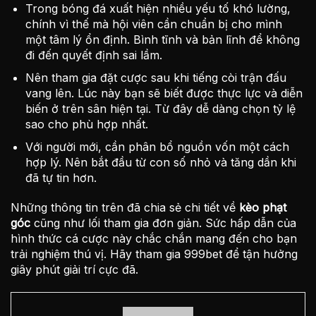
Trong bóng đá xuất hiện nhiều yếu tố khó lường,
chính vì thế mà hội viên cần chuẩn bị cho mình
một tâm lý ổn định. Bình tĩnh và bản lĩnh để không
đi đến quyết định sai lầm.
Nên tham gia đặt cược sau khi tiếng còi trận đấu
vang lên. Lúc này bạn sẽ biết được thực lực và diễn
biến ở trên sân hiện tại. Từ đây dễ dàng chọn tỷ lệ
sao cho phù hợp nhất.
Với người mới, cần phân bổ nguồn vốn một cách
hợp lý. Nên bắt đầu từ con số nhỏ và tăng dần khi
đã tự tin hơn.
Những thông tin trên đã chia sẻ chi tiết về
kèo phạt
góc
cũng như lối tham gia đơn giản. Sức hấp dẫn của
hình thức cá cược này chắc chắn mang đến cho bạn
trải nghiệm thú vị. Hãy tham gia 999bet để tận hưởng
giây phút giải trí cực đã.