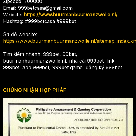
Zipcode: 700000
Email:
999betcasa@gmail.com
Website:
https://www.buurmanbuurmanzwolle.nl/
Hashtag: #999betcasa #999bet
Sơ đồ website:
https://www.buurmanbuurmanzwolle.nl/sitemap_index.xm
Tìm kiếm nhanh: 999bet, 99bet,
buurmanbuurmanzwolle.nl, nhà cái 999bet, link
999bet, app 999bet, 999bet game, đăng ký 999bet
CHỨNG NHẬN HỢP PHÁP