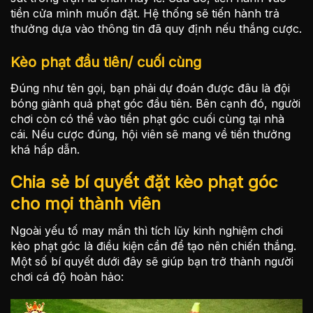
tiền cửa mình muốn đặt. Hệ thống sẽ tiến hành trả
thưởng dựa vào thông tin đã quy định nếu thắng cược.
Kèo phạt đầu tiên/ cuối cùng
Đúng như tên gọi, bạn phải dự đoán được đâu là đội
bóng giành quả phạt góc đầu tiên. Bên cạnh đó, người
chơi còn có thể vào tiền phạt góc cuối cùng tại nhà
cái. Nếu cược đúng, hội viên sẽ mang về tiền thưởng
khá hấp dẫn.
Chia sẻ bí quyết đặt kèo phạt góc
cho mọi thành viên
Ngoài yếu tố may mắn thì tích lũy kinh nghiệm chơi
kèo phạt góc là điều kiện cần để tạo nên chiến thắng.
Một số bí quyết dưới đây sẽ giúp bạn trở thành người
chơi cá độ hoàn hảo: