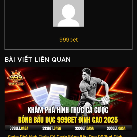
999bet
BÀI VIẾT LIÊN QUAN