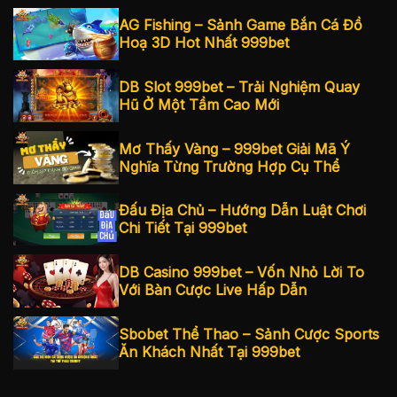
AG Fishing – Sảnh Game Bắn Cá Đồ
Hoạ 3D Hot Nhất 999bet
DB Slot 999bet – Trải Nghiệm Quay
Hũ Ở Một Tầm Cao Mới
Mơ Thấy Vàng – 999bet Giải Mã Ý
Nghĩa Từng Trường Hợp Cụ Thể
Đấu Địa Chủ – Hướng Dẫn Luật Chơi
Chi Tiết Tại 999bet
DB Casino 999bet – Vốn Nhỏ Lời To
Với Bàn Cược Live Hấp Dẫn
Sbobet Thể Thao – Sảnh Cược Sports
Ăn Khách Nhất Tại 999bet