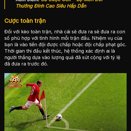
Thưởng Đỉnh Cao Siêu Hấp Dẫn
Cược toàn trận
Đối với kèo toàn trận, nhà cái sẽ đưa ra sẽ đưa ra con
số phù hợp với tình hình mỗi trận đấu. Nhiệm vụ của
bạn là vào tiền đội được chấp hoặc đội chấp phạt góc.
Thời gian thi đấu kết thúc, hệ thống xác định ai là
người thắng dựa vào lượng quả đã sút cộng với tỷ lệ
đã đưa ra trước đó.