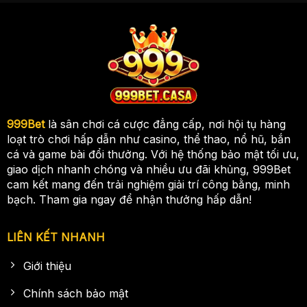
999Bet
là sân chơi cá cược đẳng cấp, nơi hội tụ hàng
loạt trò chơi hấp dẫn như casino, thể thao, nổ hũ, bắn
cá và game bài đổi thưởng. Với hệ thống bảo mật tối ưu,
giao dịch nhanh chóng và nhiều ưu đãi khủng, 999Bet
cam kết mang đến trải nghiệm giải trí công bằng, minh
bạch. Tham gia ngay để nhận thưởng hấp dẫn!
LIÊN KẾT NHANH
Giới thiệu
Chính sách bảo mật