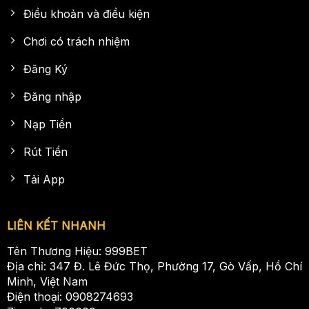
Điều khoản và điều kiện
Chơi có trách nhiệm
Đăng Ký
Đăng nhập
Nạp Tiền
Rút Tiền
Tải App
LIÊN KẾT NHANH
Tên Thương Hiệu: 999BET
Địa chỉ: 347 Đ. Lê Đức Thọ, Phường 17, Gò Vấp, Hồ Chí
Minh, Việt Nam
Điện thoại: 0908274693