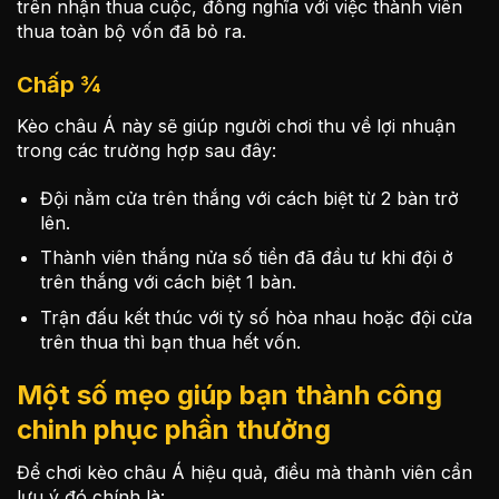
trên nhận thua cuộc, đồng nghĩa với việc thành viên
thua toàn bộ vốn đã bỏ ra.
Chấp ¾
Kèo châu Á này sẽ giúp người chơi thu về lợi nhuận
trong các trường hợp sau đây:
Đội nằm cửa trên thắng với cách biệt từ 2 bàn trở
lên.
Thành viên thắng nửa số tiền đã đầu tư khi đội ở
trên thắng với cách biệt 1 bàn.
Trận đấu kết thúc với tỷ số hòa nhau hoặc đội cửa
trên thua thì bạn thua hết vốn.
Một số mẹo giúp bạn thành công
chinh phục phần thưởng
Để chơi kèo châu Á hiệu quả, điều mà thành viên cần
lưu ý đó chính là: