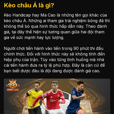
Kèo châu Á là gì?
Kèo Handicap hay Ma Cao là những tên gọi khác của
kèo châu Á. Những ai tham gia trải nghiệm bóng đá thì
không thể bỏ qua hình thức hấp dẫn này. Theo đánh
giá, tại đây thể hiện sự tương quan giữa hai đội tham
gia về sức mạnh hay lực lượng.
Người chơi tiến hành vào tiền trong 90 phút thi đấu
chính thức. Đối với hình thức này sẽ không tính đến
hiệp phụ của trận. Tùy vào từng tình huống mà nhà
cái tiến hành đưa ra tỷ lệ phù hợp. Đây là căn cứ để
bạn biết được đâu là đội đang được đánh giá cao.