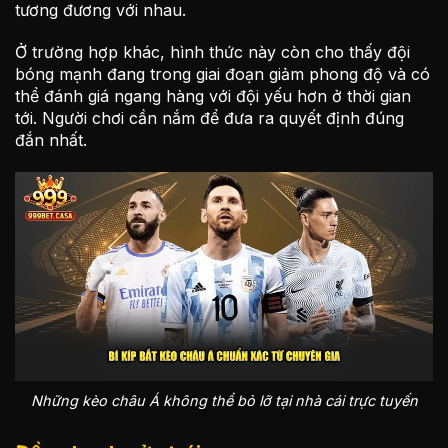
tương đương với nhau.
Ở trường hợp khác, hình thức này còn cho thấy đội
bóng mạnh đang trong giai đoạn giảm phong độ và có
thể đánh giá ngang hàng với đội yếu hơn ở thời gian
tới. Người chơi cần nắm để đưa ra quyết định đúng
đắn nhất.
Những kèo châu Á không thể bỏ lỡ tại nhà cái trực tuyến