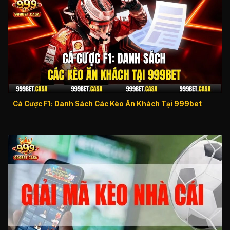
Cá Cược F1: Danh Sách Các Kèo Ăn Khách Tại 999bet