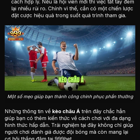
cách hợp lý. Nếu là hội viên mới thì việc tất tay đem
lại nhiều rủi ro. Chính vì thế, cần có một chiến lược
đặt cược hiệu quả trong suốt quá trình tham gia.
Một số mẹo giúp bạn thành công chinh phục phần thưởng
Những thông tin về
kèo châu Á
trên đây chắc hẳn
giúp bạn có thêm kiến thức về cách chơi với đa dạng
hình thức hấp dẫn. Trải nghiệm tại đây không chỉ giúp
người chơi đánh giá được đội bóng mà còn mang lại
cơ hội thắng đậm tại 999bet.