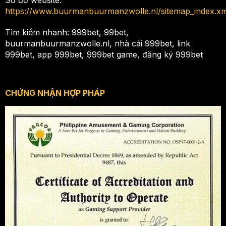
https://www.buurmanbuurmanzwolle.nl/sitemap_index.xm
Tìm kiếm nhanh: 999bet, 99bet,
buurmanbuurmanzwolle.nl, nhà cái 999bet, link
999bet, app 999bet, 999bet game, đăng ký 999bet
CHỨNG NHẬN HỢP PHÁP