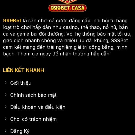
999Bet
là sân chơi cá cược đẳng cấp, nơi hội tụ hàng
loạt trò chơi hấp dẫn như casino, thể thao, nổ hũ, bắn
cá và game bài đổi thưởng. Với hệ thống bảo mật tối ưu,
giao dịch nhanh chóng và nhiều ưu đãi khủng, 999Bet
cam kết mang đến trải nghiệm giải trí công bằng, minh
bạch. Tham gia ngay để nhận thưởng hấp dẫn!
LIÊN KẾT NHANH
Giới thiệu
Chính sách bảo mật
Điều khoản và điều kiện
Chơi có trách nhiệm
Đăng Ký