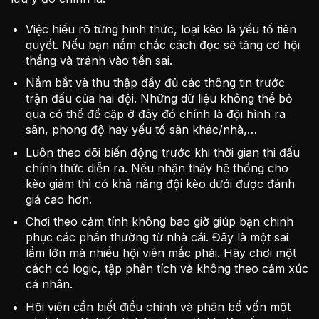
Việc hiểu rõ từng hình thức, loại kèo là yếu tố tiên
quyết. Nếu bạn nắm chắc cách đọc sẽ tăng cơ hội
thắng và tránh vào tiền sai.
Nắm bắt và thu thập đầy đủ các thông tin trước
trận đấu của hai đội. Những dữ liệu không thể bỏ
qua có thể đề cập ở đây đó chính là đội hình ra
sân, phong độ hay yếu tố sân khác/nhà,…
Luôn theo dõi biến động trước khi thời gian thi đấu
chính thức diễn ra. Nếu nhận thấy hệ thống cho
kèo giảm thì có khả năng đội kèo dưới được đánh
giá cao hơn.
Chơi theo cảm tính không bao giờ giúp bạn chinh
phục các phần thưởng từ nhà cái. Đây là một sai
lầm lớn mà nhiều hội viên mắc phải. Hãy chơi một
cách có logic, tập phân tích và không theo cảm xúc
cá nhân.
Hội viên cần biết điều chỉnh và phân bổ vốn một