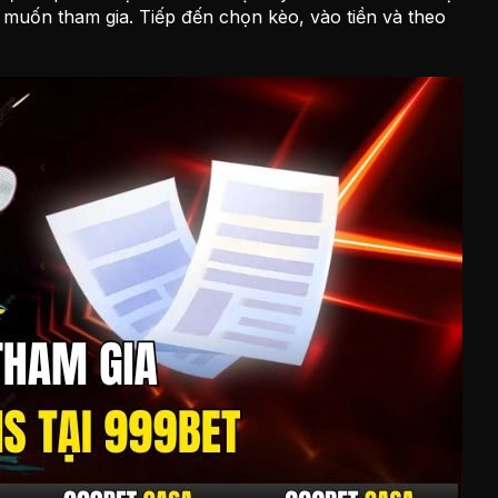
u muốn tham gia. Tiếp đến chọn kèo, vào tiền và theo