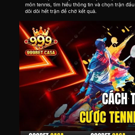
môn tennis, tìm hiểu thông tin và chọn trận đấ
dõi dõi hết trận để chờ kết quả.