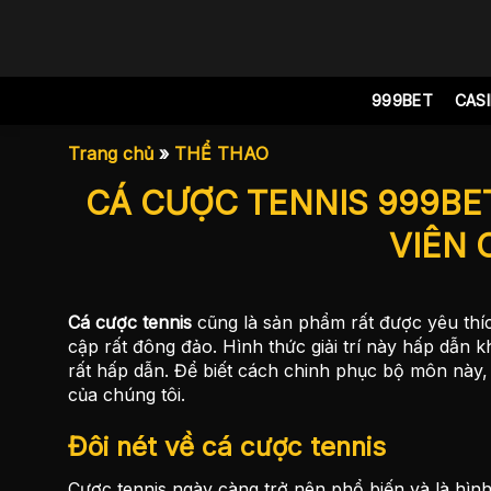
Bỏ
qua
nội
dung
999BET
CAS
Trang chủ
»
THỂ THAO
CÁ CƯỢC TENNIS 999BET
VIÊN 
Cá cược tennis
cũng là sản phẩm rất được yêu thíc
cập rất đông đảo. Hình thức giải trí này hấp dẫn 
rất hấp dẫn. Để biết cách chinh phục bộ môn này,
của chúng tôi.
Đôi nét về cá cược tennis
Cược tennis ngày càng trở nên phổ biến và là hình t