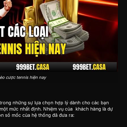
kèo cược tennis hiện nay
t trong những sự lựa chọn hợp lý dành cho các bạn
p một mức nhất định. Nhiệm vụ của khách hàng là dự
on số mốc của hệ thống đã đưa ra: