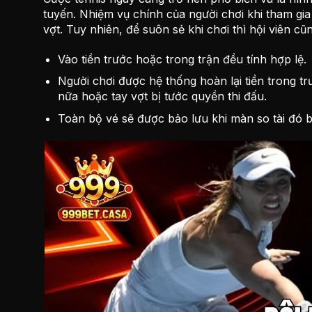
tuyến. Nhiệm vụ chính của người chơi khi tham gia
vợt. Tuy nhiên, để suôn sẻ khi chơi thì hội viên 
Vào tiền trước hoặc trong trận đều tính hợp lệ.
Người chơi được hệ thống hoàn lại tiền trong t
nữa hoặc tay vợt bị tước quyền thi đấu.
Toàn bộ vé sẽ được bảo lưu khi màn so tài đó bị 