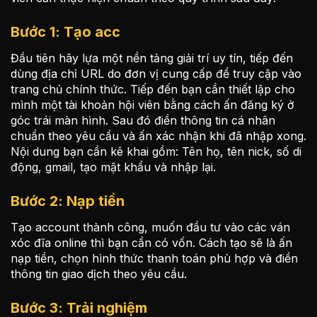
Bước 1: Tạo acc
Đầu tiên hãy lựa một nền tảng giải trí uy tín, tiếp đến
dùng địa chỉ URL do đơn vị cung cấp để truy cập vào
trang chủ chính thức. Tiếp đến bạn cần thiết lập cho
mình một tài khoản hội viên bằng cách ấn đăng ký ở
góc trái màn hình. Sau đó điền thông tin cá nhân
chuẩn theo yêu cầu và ấn xác nhận khi đã nhập xong.
Nội dung bạn cần kê khai gồm: Tên họ, tên nick, số di
động, gmail, tạo mật khẩu và nhập lại.
Bước 2: Nạp tiền
Tạo account thành công, muốn đầu tư vào các ván
xóc đĩa online thì bạn cần có vốn. Cách tạo sẽ là ấn
nạp tiền, chọn hình thức thanh toán phù hợp và điền
thông tin giao dịch theo yêu cầu.
Bước 3: Trải nghiệm