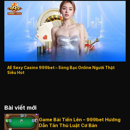
AE Sexy Casino 999bet – Sòng Bạc Online Người Thật
Siêu Hot
Bài viết mới
Game Bài Tiến Lên – 999bet Hướng
Dẫn Tân Thủ Luật Cơ Bản