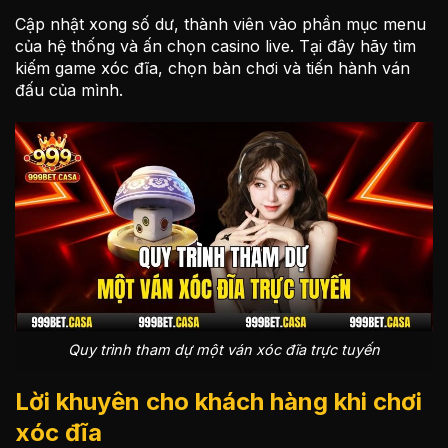
Cập nhật xong số dư, thành viên vào phần mục menu
của hệ thống và ấn chọn casino live. Tại đây hãy tìm
kiếm game xóc đĩa, chọn bàn chơi và tiến hành ván
đấu của mình.
Quy trình tham dự một ván xóc đĩa trực tuyến
Lời khuyên cho khách hàng khi chơi
xóc đĩa