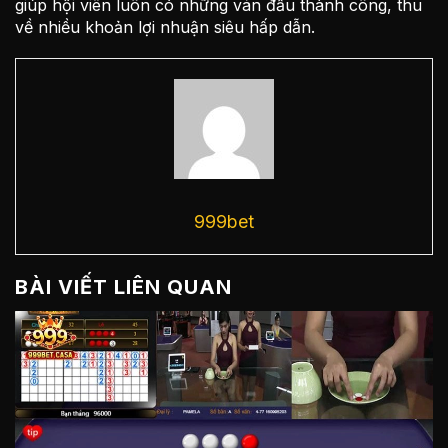
giúp hội viên luôn có những ván đấu thành công, thu
về nhiều khoản lợi nhuận siêu hấp dẫn.
999bet
BÀI VIẾT LIÊN QUAN