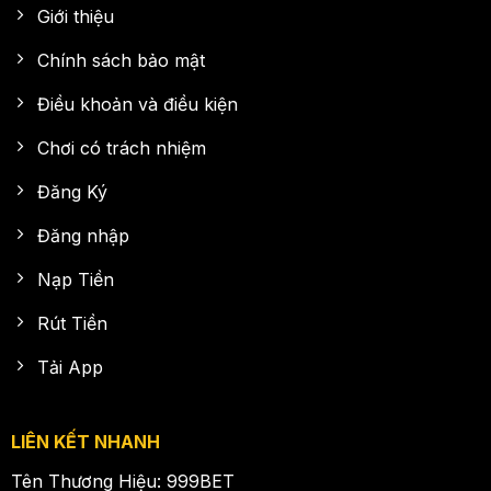
Giới thiệu
Chính sách bảo mật
Điều khoản và điều kiện
Chơi có trách nhiệm
Đăng Ký
Đăng nhập
Nạp Tiền
Rút Tiền
Tải App
LIÊN KẾT NHANH
Tên Thương Hiệu: 999BET