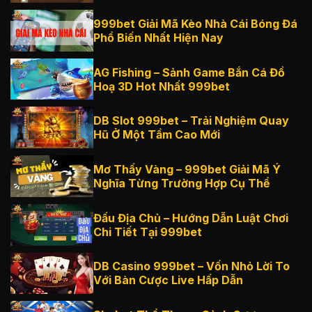
999bet Giải Mã Kèo Nhà Cái Bóng Đá
Phổ Biến Nhất Hiện Nay
AG Fishing – Sảnh Game Bắn Cá Đồ
Hoạ 3D Hot Nhất 999bet
DB Slot 999bet – Trải Nghiệm Quay
Hũ Ở Một Tầm Cao Mới
Mơ Thấy Vàng – 999bet Giải Mã Ý
Nghĩa Từng Trường Hợp Cụ Thể
Đấu Địa Chủ – Hướng Dẫn Luật Chơi
Chi Tiết Tại 999bet
DB Casino 999bet – Vốn Nhỏ Lời To
Với Bàn Cược Live Hấp Dẫn