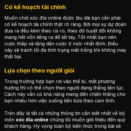
Có kế hoạch tài chính
Muốn chơi xóc đĩa online được lâu dài bạn cần phải
có kế hoạch tài chính thật rõ ràng. Bởi mọi sự dự đoán
đưa ra đều kèm theo rủi ro, theo đó tuyệt đối không
mang hết vốn liếng ra để tất tay. Tốt nhất bạn nên
cược thấp và tăng dần cược ở mức nhất định. Điều
này sẽ tránh tối đa tình trạng mất trắng khi không may
thất bại.
Lựa chọn theo người giỏi
Trong trường hợp bạn rơi vào thế bí, mất phương
hướng thì có thể chọn theo người đang thắng liên tục.
Cách này vẫn có khả năng mang đến chiến thắng cho
bạn nhiều hơn việc xuống tiền bừa theo cảm tính.
Trên đây là tất cả những thông tin cần biết nhất về bộ
môn
xóc đĩa online
chúng tôi muốn giới thiệu đến quý
khách hàng. Hy vọng toàn bộ kiến thức trong bài sẽ