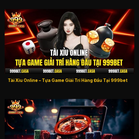
Tài Xỉu Online – Tựa Game Giải Trí Hàng Đầu Tại 999bet