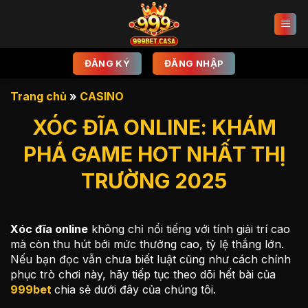
Bỏ
qua
nội
dung
ĐĂNG KÝ
ĐĂNG NHẬP
Trang chủ
»
CASINO
XÓC ĐĨA ONLINE: KHÁM
PHÁ GAME HOT NHẤT THỊ
TRƯỜNG 2025
Xóc đĩa online
không chỉ nổi tiếng với tính giải trí cao
mà còn thu hút bởi mức thưởng cao, tỷ lệ thắng lớn.
Nếu bạn đọc vẫn chưa biết luật cũng như cách chính
phục trò chơi này, hãy tiếp tục theo dõi hết bài của
999bet
chia sẻ dưới đây của chúng tôi.