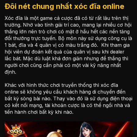
Đôi nét chung nhất xóc đĩa online
Xóc đĩa là một game cá cược đã có từ rất lâu trên thị
trường. Nhờ vào tính giải trí cao, mang lại nhiều cơ hội
thắng lớn nên trò chơi có mặt ở hầu hết các nền tảng
đổi thưởng trực tuyến. Bộ môn này sử dụng công cụ là
1 bát, đĩa và 4 quân vị có màu trắng đỏ. Khi tham gia
hội viên dự đoán kết quả của quân vị sau khi dealer
lắc bát. Mặc dù luật khá đơn giản nhưng để thắng thì
người chơi cũng cần phải có một vài kỹ năng nhất
định.
Khác với hình thức chơi truyền thống thì xóc đĩa
online sẽ không yêu cầu khách hàng di chuyển đến
bất kỳ sòng bài nào. Thay vào đó là sử dụng điện thoại
có kết nối mạng, tài khoản cược là có thể ngồi nhà và
tiến hành chơi bất kỳ khi nào.