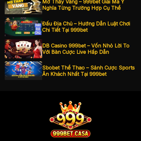
Mơ Thấy Vàng – 999bet Giải Mã Ý
Nghĩa Từng Trường Hợp Cụ Thể
Đấu Địa Chủ – Hướng Dẫn Luật Chơi
Chi Tiết Tại 999bet
DB Casino 999bet – Vốn Nhỏ Lời To
Với Bàn Cược Live Hấp Dẫn
Sbobet Thể Thao – Sảnh Cược Sports
Ăn Khách Nhất Tại 999bet