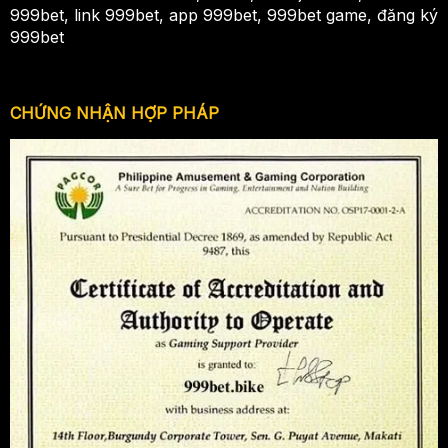
999bet, link 999bet, app 999bet, 999bet game, đăng ký
999bet
CHỨNG NHẬN HỢP PHÁP