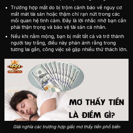
Trường hợp mất do bị trộm cảnh báo về nguy cơ
mất mát tài sản hoặc thậm chí rạn nứt trong các
mối quan hệ tình cảm. Đây là lời nhắc nhở bạn cần
phải thận trọng và bảo vệ tài sản cá nhân.
Nếu khi nằm mộng, bạn bị mất tất cả và trở thành
người tay trắng, điều này phản ánh rằng trong
tương lai gần, công việc sẽ gặp nhiều thử thách lớn.
Giải nghĩa các trường hợp giấc mơ thấy tiền phổ biến