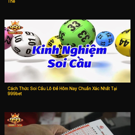
Thể
Cách Thức Soi Cầu Lô Đề Hôm Nay Chuẩn Xác Nhất Tại
999bet