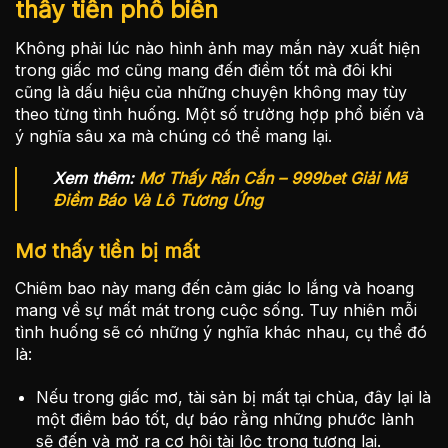
thấy tiền phổ biến
Không phải lúc nào hình ảnh may mắn này xuất hiện
trong giấc mơ cũng mang đến điềm tốt mà đôi khi
cũng là dấu hiệu của những chuyện không may tùy
theo từng tình huống. Một số trường hợp phổ biến và
ý nghĩa sâu xa mà chúng có thể mang lại.
Xem thêm:
Mơ Thấy Rắn Cắn – 999bet Giải Mã
Điềm Báo Và Lô Tương Ứng
Mơ thấy tiền bị mất
Chiêm bao này mang đến cảm giác lo lắng và hoang
mang về sự mất mát trong cuộc sống. Tuy nhiên mỗi
tình huống sẽ có những ý nghĩa khác nhau, cụ thể đó
là:
Nếu trong giấc mơ, tài sản bị mất tại chùa, đây lại là
một điềm báo tốt, dự báo rằng những phước lành
sẽ đến và mở ra cơ hội tài lộc trong tương lai.